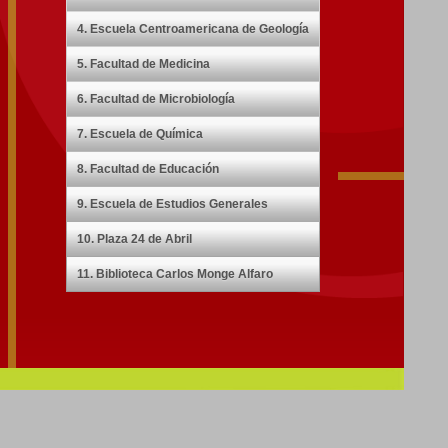
4. Escuela Centroamericana de Geología
5. Facultad de Medicina
6. Facultad de Microbiología
7. Escuela de Química
8. Facultad de Educación
9. Escuela de Estudios Generales
10. Plaza 24 de Abril
11. Biblioteca Carlos Monge Alfaro