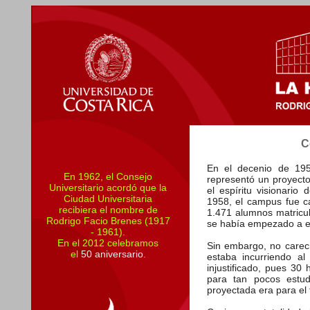
C
En el decenio de 195
En 1962, el Consejo
representó un proyecto
Universitario acordó que la
el espíritu visionari
Ciudad Universitaria
1958, el campus fue c
recibiera el nombre de
1.471 alumnos matricul
Rodrigo Facio Brenes (1917
se había empezado a e
- 1961).
En el 2012 celebramos
Sin embargo, no carec
el
50 aniversario
.
estaba incurriendo al
injustificado, pues 30
para tan pocos estud
proyectada era para el 