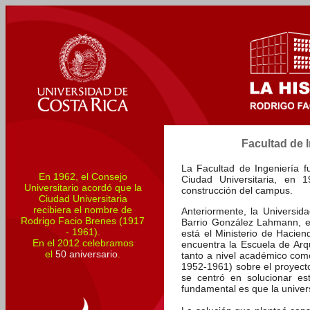
Facultad de I
La Facultad de Ingeniería fu
En 1962, el Consejo
Ciudad Universitaria, en 
Universitario acordó que la
construcción del campus.
Ciudad Universitaria
recibiera el nombre de
Anteriormente, la Universid
Rodrigo Facio Brenes (1917
Barrio González Lahmann, e
- 1961).
está el Ministerio de Haci
En el 2012 celebramos
encuentra la Escuela de Arqui
el
50 aniversario
.
tanto a nivel académico como
1952-1961) sobre el proyect
se centró en solucionar est
fundamental es que la univer