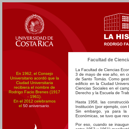
Facultad de Cienci
La Facultad de Ciencias Econ
En 1962, el Consejo
3 de mayo de ese año, en c
Universitario acordó que la
de Santo Tomás. Como gesto
Ciudad Universitaria
edificio en la Ciudad Univers
recibiera el nombre de
Ciencias Sociales en el campu
Rodrigo Facio Brenes (1917
Derecho y la Escuela de Trab
- 1961).
En el 2012 celebramos
Hasta 1958, las construcci
el
50 aniversario
.
Institución (por ejemplo, con 
Sin embargo, ya para la c
Económicas, se tuvo que recur
Por eso, cuando se inauguró