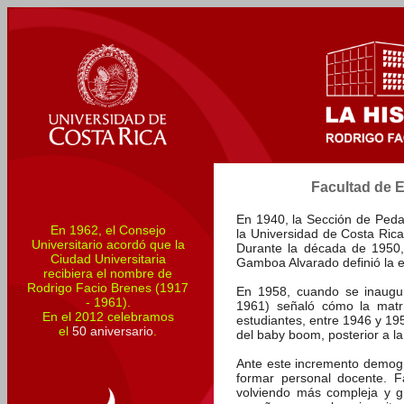
Facultad de E
En 1940, la Sección de Peda
En 1962, el Consejo
la Universidad de Costa Rica
Universitario acordó que la
Durante la década de 1950,
Ciudad Universitaria
Gamboa Alvarado definió la es
recibiera el nombre de
Rodrigo Facio Brenes (1917
En 1958, cuando se inauguró
- 1961).
1961) señaló cómo la matr
En el 2012 celebramos
estudiantes, entre 1946 y 19
el
50 aniversario
.
del baby boom, posterior a 
Ante este incremento demográ
formar personal docente. F
volviendo más compleja y g