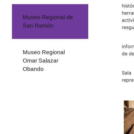
histó
herra
Museo Regional de
acti
San Ramón
resg
infor
Museo Regional
de de
Omar Salazar
Obando
Sala
repre