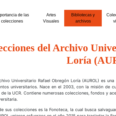
portancia de las
Artes
Bibliotecas y
Cole
colecciones
Visuales
archivos
v
ecciones del Archivo Univ
Loría (A
chivo Universitario Rafael Obregón Loría (AUROL) es una 
tos universitarios. Nace en el 2003, con la misión de cus
de la UCR. Contiene numerosas colecciones, fondos y acer
ersitaria.
e sus colecciones es la Fonoteca, la cual busca salvagu
ROL unieron esfuerzos en el año 2015 para trasladar la Fon