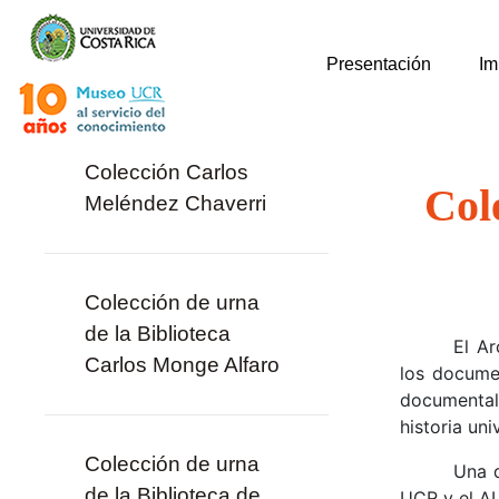
Presentación
Im
Colección Carlos
Col
Meléndez Chaverri
Colección de urna
de la Biblioteca
El Ar
Carlos Monge Alfaro
los documen
documental 
historia univ
Colección de urna
Una d
de la Biblioteca de
UCR y el AU