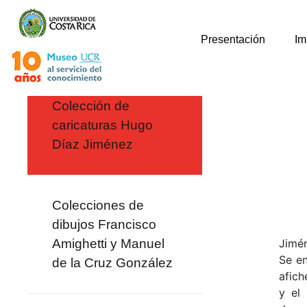
Presentación
Im
Colección de
caricaturas Hugo
Díaz Jiménez
Colecciones de
dibujos Francisco
Amighetti y Manuel
Jimén
Se en
de la Cruz González
afich
y el 