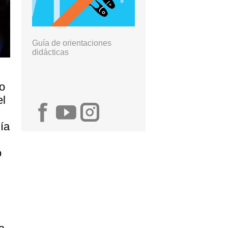
Guía de orientaciones
didácticas
eo
el
ía
o