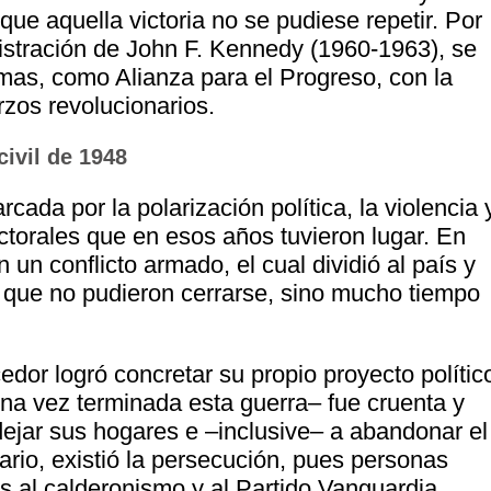
que aquella victoria no se pudiese repetir. Por
nistración de John F. Kennedy (1960-1963), se
amas, como Alianza para el Progreso, con la
rzos revolucionarios.
ivil de 1948
ada por la polarización política, la violencia 
ectorales que en esos años tuvieron lugar. En
un conflicto armado, el cual dividió al país y
s que no pudieron cerrarse, sino mucho tiempo
dor logró concretar su propio proyecto polític
una vez terminada esta guerra‒ fue cruenta y
ejar sus hogares e ‒inclusive‒ a abandonar el
ario, existió la persecución, pues personas
s al calderonismo y al Partido Vanguardia