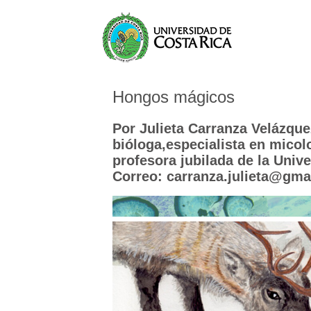
Hongos mágicos
Por Julieta Carranza Velázque
bióloga,especialista en micol
profesora jubilada de la Univ
Correo: carranza.julieta@gma