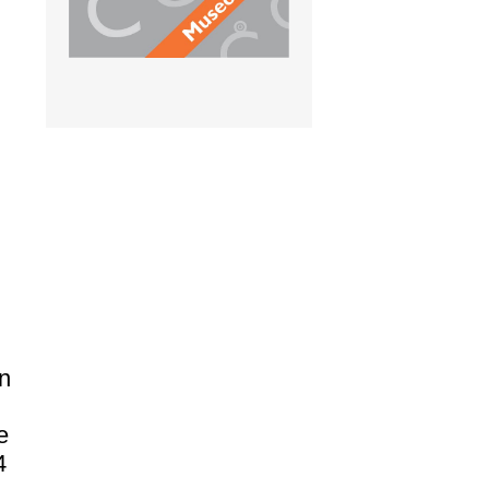
n
e
4