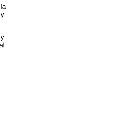
ía
 y
 y
al