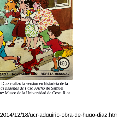
íaz realizó la versión en historieta de la
as fisgonas de Paso Ancho
de Samuel
te: Museo de la Universidad de Costa Rica
s/2014/12/18/ucr-adquirio-obra-de-hugo-diaz.ht