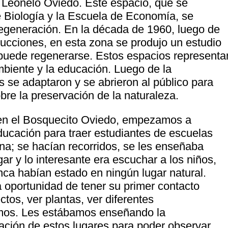
 Leonelo Oviedo. Este espacio, que se
e Biología y la Escuela de Economía, se
regeneración. En la década de 1960, luego de
ucciones, en esta zona se produjo un estudio
puede regenerarse. Estos espacios representa
mbiente y la educación. Luego de la
 se adaptaron y se abrieron al público para
re la preservación de la naturaleza.
 en el Bosquecito Oviedo, empezamos a
ducación para traer estudiantes de escuelas
na; se hacían recorridos, se les enseñaba
gar y lo interesante era escuchar a los niños,
ca habían estado en ningún lugar natural.
 oportunidad de tener su primer contacto
ctos, ver plantas, ver diferentes
smos. Les estábamos enseñando la
vación de estos lugares para poder observar