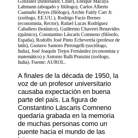
González (historiador, Chile), Enrique Macaya
Lahmann (abogado y filólogo), Carlos Alberto
Caamaño Reyes (filólogo), Archie Fairly Carr Jr.
(zoólogo, EE.UU.), Rodrigo Facio Brenes
(economista, Rector), Rafael Lucas Rodríguez
Caballero (botánico), Guillermo Chaverri Benavides
(químico), Constantino Láscaris Comneno (filósofo,
España), Rodolfo José Pinto Echeverría (profesor de
latín), Gustavo Santoro Pirrongelli (sociólogo,
Italia), José Joaquín Trejos Fernández (economista y
matemático) y Antonio Balli Pranzini (zoólogo,
Italia). Fuente: AUROL.
A finales de la década de 1950, la
voz de un profesor universitario
causaba expectación en buena
parte del país. La figura de
Constantino Láscaris Comneno
quedaría grabada en la memoria
de muchas personas como un
puente hacia el mundo de las